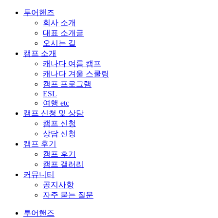
투어핸즈
회사 소개
대표 소개글
오시는 길
캠프 소개
캐나다 여름 캠프
캐나다 겨울 스쿨링
캠프 프로그램
ESL
여행 etc
캠프 신청 및 상담
캠프 신청
상담 신청
캠프 후기
캠프 후기
캠프 갤러리
커뮤니티
공지사항
자주 묻는 질문
투어핸즈