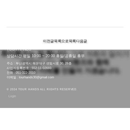
이전글
목록으로
목록
다음글
TOUR HANDS
투어핸즈는 잘 합니다.
그게 저희의 일이기
상담시간 평일 10:00 ~ 20:00 휴일/공휴일 휴무
때문입니다.
투어핸즈와 함께
주소 : 부산광역시 해운대구 센텀서로 30, 26층
사업자등록번호 : 552-11-02693
아이들의 미래를 만들어 가겠습니다.
전화 : 051-322-2010
이메일 : tourhands30@gmail.com
© 2024 TOUR HANDS ALL RIGHTS RESERVED.
Login