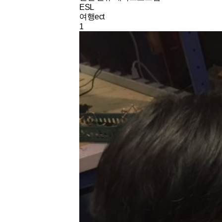
ESL
여행ect
1